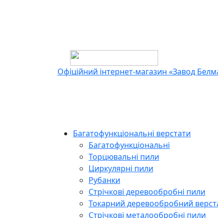
Офіційний інтернет-магазин «Завод Бел
Багатофункціональні верстати
Багатофункціональні
Торцювальні пили
Циркулярні пили
Рубанки
Стрічкові деревообробні пили
Токарний деревообробний верст
Cтрічкові металообробні пили