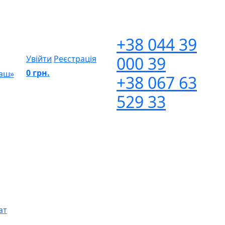
+38 044 39
000 39
Увійти
Реєстрація
0 грн.
маш»
+38 067 63
529 33
ат