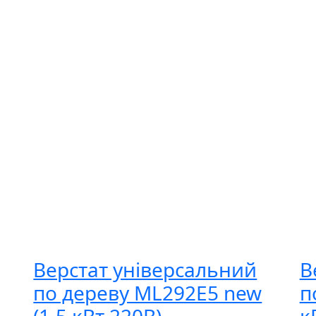
Верстат універсальний
В
по дереву ML292E5 new
п