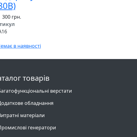
80В)
 300 грн.
тикул
A16
емає в наявності
аталог товарів
Багатофункціональні верстати
Додаткове обладнання
Витратні матеріали
Промислові генератори