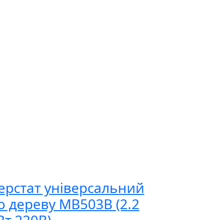
ерстат універсальний
о дереву MB503B (2.2