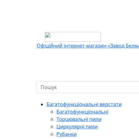
Офіційний інтернет-магазин «Завод Бел
Багатофункціональні верстати
Багатофункціональні
Торцювальні пили
Циркулярні пили
Рубанки