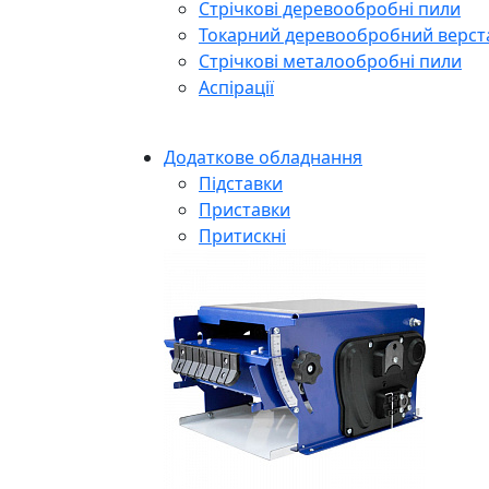
Стрічкові деревообробні пили
Токарний деревообробний верст
Cтрічкові металообробні пили
Аспірації
Додаткове обладнання
Підставки
Приставки
Притискні