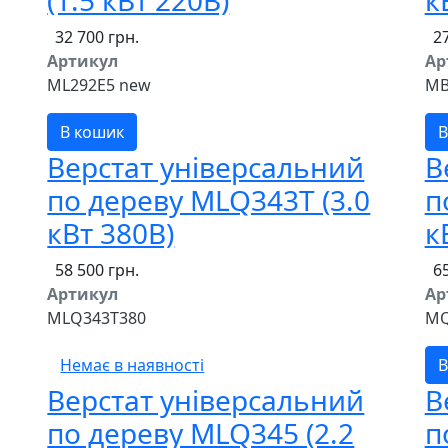
(1.5 кВт 220В)
к
32 700 грн.
27
Артикул
Ар
ML292E5 new
MB
В кошик
В
Верстат універсальний
В
по дереву MLQ343T (3.0
п
кВт 380В)
к
58 500 грн.
65
Артикул
Ар
MLQ343T380
MQ
Немає в наявності
В
Верстат універсальний
В
по дереву MLQ345 (2.2
п