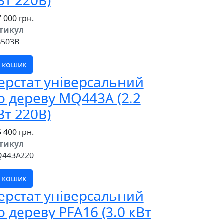
Вт 220В)
 000 грн.
тикул
503B
 кошик
ерстат універсальний
о дереву MQ443A (2.2
Вт 220В)
 400 грн.
тикул
443A220
 кошик
ерстат універсальний
о дереву PFA16 (3.0 кВт