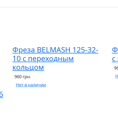
Фреза BELMASH 125-32-
Ф
10 с переходным
с
кольцом
9
Н
960 грн.
Нет в наличии
6