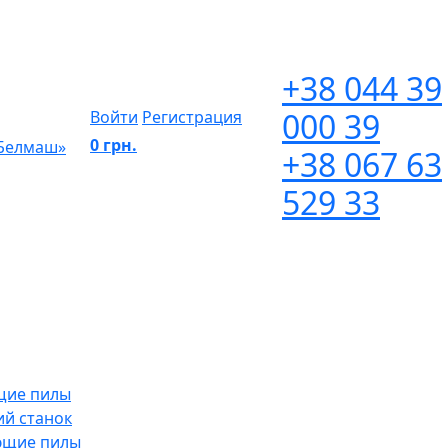
+38 044 39
000 39
Войти
Регистрация
0 грн.
 Белмаш»
+38 067 63
529 33
щие пилы
й станок
ющие пилы