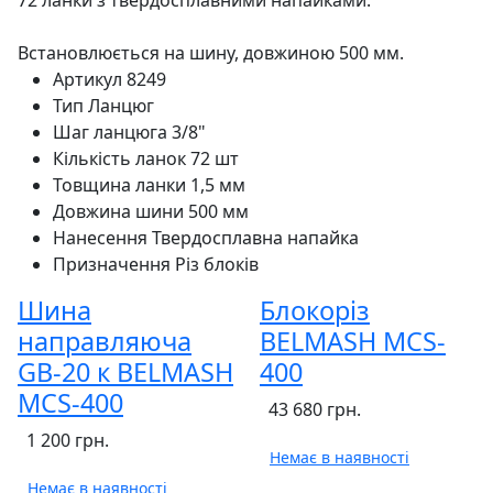
72 ланки з твердосплавними напайками.
Встановлюється на шину, довжиною 500 мм.
Артикул
8249
Тип
Ланцюг
Шаг ланцюга
3/8"
Кількість ланок
72 шт
Товщина ланки
1,5 мм
Довжина шини
500 мм
Нанесення
Твердосплавна напайка
Призначення
Різ блоків
Шина
Блокоріз
направляюча
BELMASH MCS-
GB-20 к BELMASH
400
MCS-400
43 680 грн.
1 200 грн.
Немає в наявності
Немає в наявності