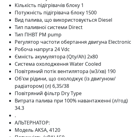
Кількість підігрівачів блоку
1
Потужність підігрівача блоку
1500
Вид палива, що використовується
Diesel
Тип паливної системи
Direct
Тип ПНВТ
PM pump
Регулятор частоти обертання двигуна
Electronic
Робоча напруга
24 Vdc
Ємність акумулятора (Qty/Ah)
2x80
Система охолодження
Water Cooled
Повітряний потік вентилятора (м3/хв)
190
Об'єм рідини, що охолоджує (із двигуном/
радіатором) (л)
6,35/38
Повітряний фільтр
Dry Type
Витрата палива при 100% навантаженні (л/год)
34.3
.
АЛЬТЕРНАТОР:
Модель
AKSA, 4120